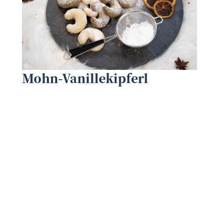
Waldland
©
Mohn-Vanillekipferl
©