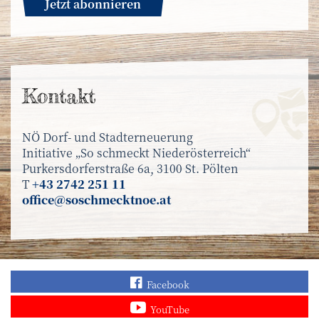
Jetzt abonnieren
Kontakt
NÖ Dorf- und Stadterneuerung
Initiative „So schmeckt Niederösterreich“
Purkersdorferstraße 6a, 3100 St. Pölten
T
+43 2742 251 11
office@soschmecktnoe.at
Finden Sie „So schmec
Facebook
Sehen Sie mehr Video
YouTube