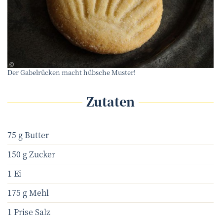
Envato/DPimborough
©
Der Gabelrücken macht hübsche Muster!
Zutaten
75 g Butter
150 g Zucker
1 Ei
175 g Mehl
1 Prise Salz