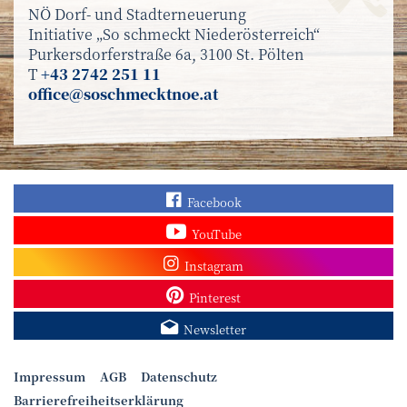
NÖ Dorf- und Stadterneuerung
Initiative „So schmeckt Niederösterreich“
Purkersdorferstraße 6a, 3100 St. Pölten
T
+43 2742 251 11
office@soschmecktnoe.at
Finden Sie „So schmec
Facebook
Sehen Sie mehr Video
YouTube
Besuchen Sie unser In
Instagram
Sieh dir unsere Pins a
Pinterest
Melden Sie sich zum N
Newsletter
Impressum
AGB
Datenschutz
Barrierefreiheitserklärung