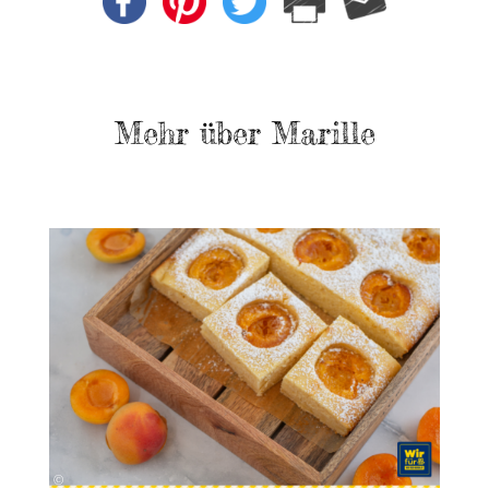
Mehr über Marille
canva
©
©