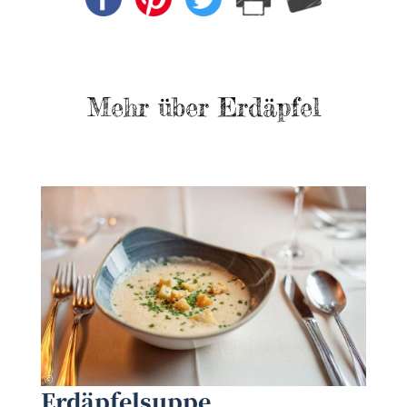
Mehr über Erdäpfel
AMA GENUSS REGION/pov.at
©
Erdäpfelsuppe
©