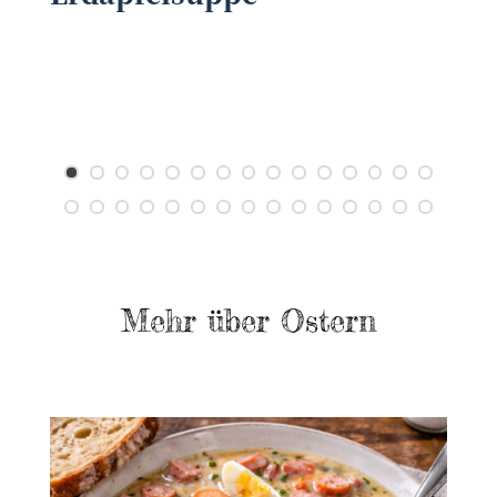
E
v
Mehr über Ostern