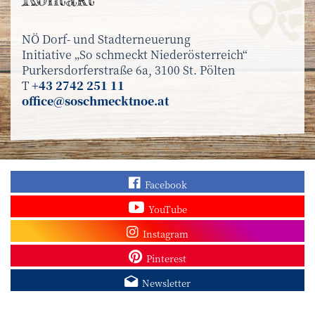
NÖ Dorf- und Stadterneuerung
Initiative „So schmeckt Niederösterreich“
Purkersdorferstraße 6a, 3100 St. Pölten
T
+43 2742 251 11
office@soschmecktnoe.at
Finden Sie „So schmec
Facebook
Sehen Sie mehr Video
YouTube
Besuchen Sie unser In
Instagram
Sieh dir unsere Pins a
Pinterest
Melden Sie sich zum N
Newsletter