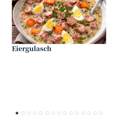
NÖ Dorf- und Stadterneuerung
©
©
Eiergulasch