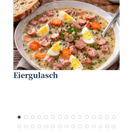
©
NÖ Dorf- und Stadterneuerung
©
Eiergulasch