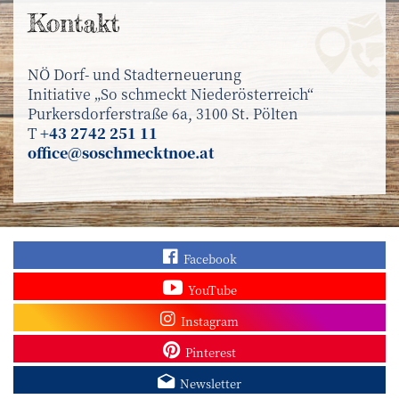
Kontakt
NÖ Dorf- und Stadterneuerung
Initiative „So schmeckt Niederösterreich“
Purkersdorferstraße 6a, 3100 St. Pölten
T
+43 2742 251 11
office@soschmecktnoe.at
Finden Sie „So schmec
Facebook
Sehen Sie mehr Video
YouTube
Besuchen Sie unser In
Instagram
Sieh dir unsere Pins a
Pinterest
Melden Sie sich zum N
Newsletter