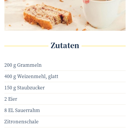
Julia Wesely (www.julia-wesely.com)
©
Zutaten
200 g Grammeln
400 g Weizenmehl, glatt
150 g Staubzucker
2 Eier
8 EL Sauerrahm
Zitronenschale