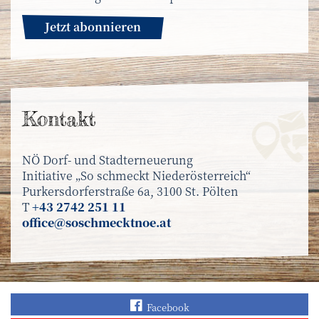
Jetzt abonnieren
Kontakt
NÖ Dorf- und Stadterneuerung
Initiative „So schmeckt Niederösterreich“
Purkersdorferstraße 6a, 3100 St. Pölten
T
+43 2742 251 11
office@soschmecktnoe.at
Finden Sie „So schmec
Facebook