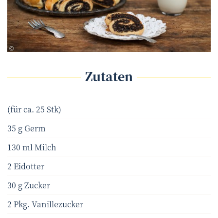
www.cookingcatrin.at - Carletto Photography
©
Zutaten
(für ca. 25 Stk)
35 g Germ
130 ml Milch
2 Eidotter
30 g Zucker
2 Pkg. Vanillezucker