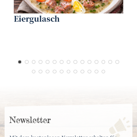
NÖ Dorf- und Stadterneuerung
©
©
Eiergulasch
News­letter