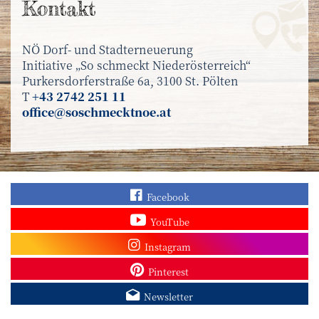
Kontakt
NÖ Dorf- und Stadterneuerung
Initiative „So schmeckt Niederösterreich“
Purkersdorferstraße 6a, 3100 St. Pölten
T
+43 2742 251 11
office@soschmecktnoe.at
Finden Sie „So schmec
Facebook
Sehen Sie mehr Video
YouTube
Besuchen Sie unser In
Instagram
Sieh dir unsere Pins a
Pinterest
Melden Sie sich zum N
Newsletter