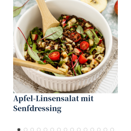
©
S
Biohof Brenner
©
Apfel-Linsensalat mit
Senfdressing