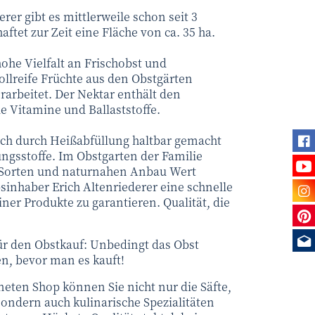
rer gibt es mittlerweile schon seit 3
ftet zur Zeit eine Fläche von ca. 35 ha.
 hohe Vielfalt an Frischobst und
ollreife Früchte aus den Obstgärten
rarbeitet. Der Nektar enthält den
e Vitamine und Ballaststoffe.
Fi
ich durch Heißabfüllung haltbar gemacht
ngsstoffe. Im Obstgarten der Familie
Se
te Sorten und naturnahen Anbau Wert
Be
bsinhaber Erich Altenriederer eine schnelle
iner Produkte zu garantieren. Qualität, die
Sie
Me
für den Obstkauf: Unbedingt das Obst
n, bevor man es kauft!
neten Shop können Sie nicht nur die Säfte,
ondern auch kulinarische Spezialitäten