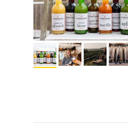
Obsthof Altenriederer
©