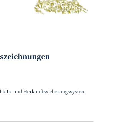
Obsthof Altenriederer Alternativtext:
©
uszeichnungen
litäts- und Herkunftssicherungssystem