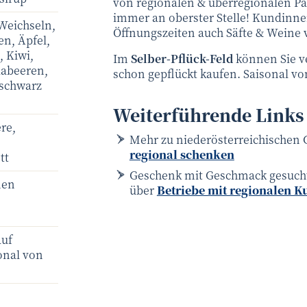
von regionalen & überregionalen Par
immer an oberster Stelle! Kundinn
 Weichseln,
Öffnungszeiten auch Säfte & Weine 
en, Äpfel,
 Kiwi,
Im
Selber-Pflück-Feld
können Sie v
abeeren,
schon gepflückt kaufen. Saisonal von
/schwarz
Weiterführende Links
re,
Mehr zu niederösterreichischen
regional schenken
tt
Geschenk mit Geschmack gesucht?
nen
über
Betriebe mit regionalen 
auf
sonal von