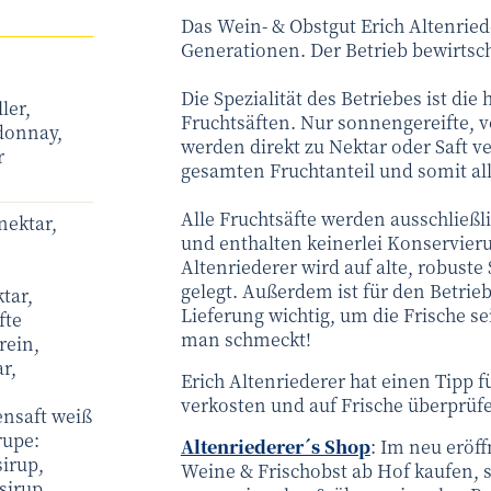
Das Wein- & Obstgut Erich Altenriede
Generationen. Der Betrieb bewirtscha
Die Spezialität des Betriebes ist die
ler,
Fruchtsäften. Nur sonnengereifte, v
rdonnay,
werden direkt zu Nektar oder Saft ve
r
gesamten Fruchtanteil und somit all
Alle Fruchtsäfte werden ausschließl
nektar,
und enthalten keinerlei Konservieru
Altenriederer wird auf alte, robus
gelegt. Außerdem ist für den Betrie
tar,
Lieferung wichtig, um die Frische se
fte
man schmeckt!
rein,
r,
Erich Altenriederer hat einen Tipp 
verkosten und auf Frische überprüfe
ensaft weiß
rupe:
Altenriederer´s Shop
: Im neu eröff
irup,
Weine & Frischobst ab Hof kaufen, s
sirup