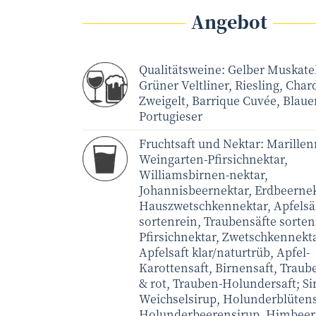
Angebot
Qualitätsweine: Gelber Muskatel
Grüner Veltliner, Riesling, Cha
Zweigelt, Barrique Cuvée, Blaue
Portugieser
Fruchtsaft und Nektar:
Marillen
Weingarten-Pfirsichnektar,
Williamsbirnen-nektar,
Johannisbeernektar, Erdbeernek
Hauszwetschkennektar, Apfelsä
sortenrein, Traubensäfte sorten
Pfirsichnektar, Zwetschkennekta
Apfelsaft klar/naturtrüb, Apfel-
Karottensaft, Birnensaft, Traub
& rot, Trauben-Holundersaft; Si
Weichselsirup, Holunderblütens
Holunderbeerensirup, Himbeer