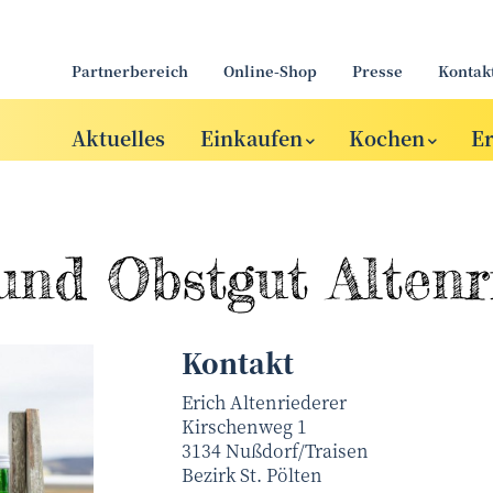
Partnerbereich
Online-Shop
Presse
Kontak
Aktuelles
Einkaufen
Kochen
E
und Obstgut Altenr
Kontakt
Erich Altenriederer
Kirschenweg 1
3134
Nußdorf/Traisen
Bezirk
St. Pölten