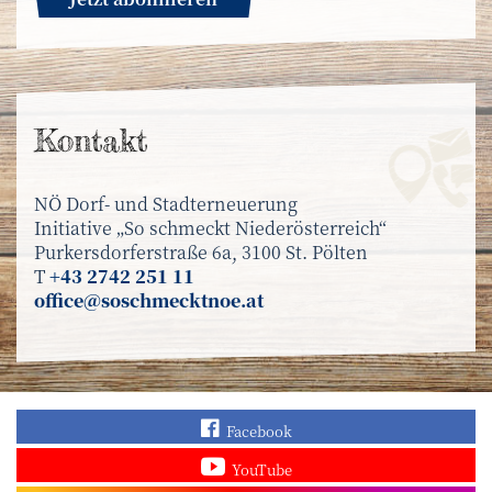
Kontakt
NÖ Dorf- und Stadterneuerung
Initiative „So schmeckt Niederösterreich“
Purkersdorferstraße 6a, 3100 St. Pölten
T
+43 2742 251 11
office@soschmecktnoe.at
Finden Sie „So schmec
Facebook
Sehen Sie mehr Video
YouTube