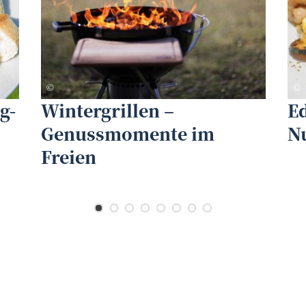
Peter Atkins - fotolia
A
©
©
g-
Wintergrillen –
E
Genussmomente im
N
Freien