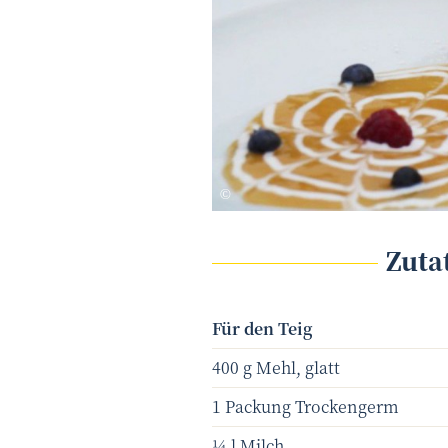
Adi Matzek
©
Zuta
Für den Teig
400 g Mehl, glatt
1 Packung Trockengerm
¼ l Milch