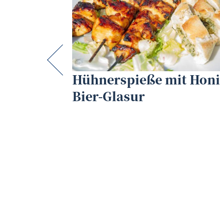
u
Franz K. Obendorfer
©
 grillen
Hühnerspieße mit Honi
Bier-Glasur