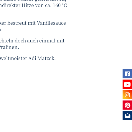
ndirekter Hitze von ca. 160 °C
er bestreut mit Vanillesauce
n.
uchteln doch auch einmal mit
Pralinen.
lweltmeister Adi Matzek.
Fi
Se
Be
Sie
Me