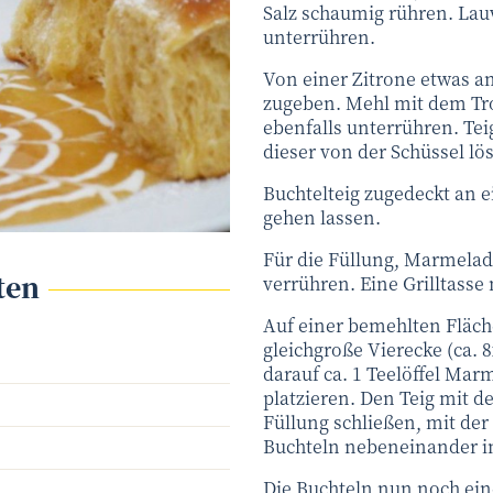
Salz schaumig rühren. La
unterrühren.
Von einer Zitrone etwas a
zugeben. Mehl mit dem T
ebenfalls unterrühren. Teig
dieser von der Schüssel lös
Buchtelteig zugedeckt an 
gehen lassen.
Für die Füllung, Marmela
ten
verrühren. Eine Grilltasse 
Auf einer bemehlten Fläche
gleichgroße Vierecke (ca.
darauf ca. 1 Teelöffel Ma
platzieren. Den Teig mit d
Füllung schließen, mit der
Buchteln nebeneinander in 
Die Buchteln nun noch ein