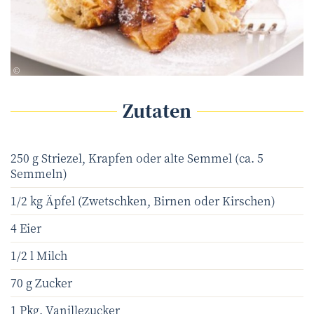
HLPhoto - Fotolia.com
©
Zutaten
250 g Striezel, Krapfen oder alte Semmel (ca. 5
Semmeln)
1/2 kg Äpfel (Zwetschken, Birnen oder Kirschen)
4 Eier
1/2 l Milch
70 g Zucker
1 Pkg. Vanillezucker