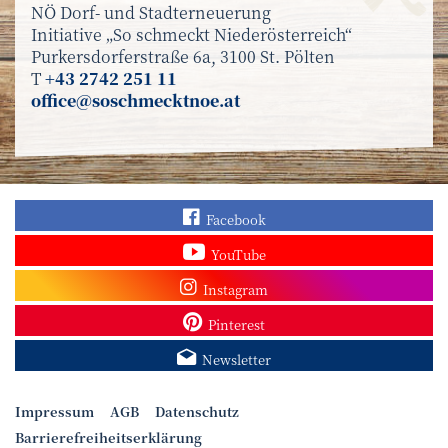
NÖ Dorf- und Stadterneuerung
Initiative „So schmeckt Niederösterreich“
Purkersdorferstraße 6a, 3100 St. Pölten
T
+43 2742 251 11
office@soschmecktnoe.at
Finden Sie „So schmec
Facebook
Sehen Sie mehr Video
YouTube
Besuchen Sie unser In
Instagram
Sieh dir unsere Pins a
Pinterest
Melden Sie sich zum N
Newsletter
Impressum
AGB
Datenschutz
Barrierefreiheitserklärung