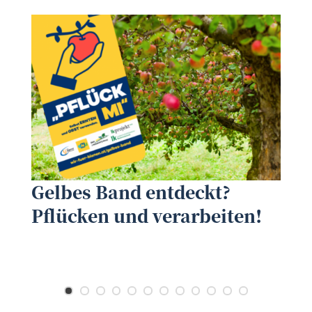
eNu
©
Gelbes Band entdeckt?
©
L
Pflücken und verarbeiten!