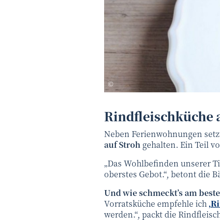
juefraphoto - stock.adobe.com
©
Rindfleischküche 
Neben Ferienwohnungen setzt
auf Stroh
gehalten. Ein Teil v
„Das Wohlbefinden unserer Ti
oberstes Gebot.“, betont die 
Und wie schmeckt’s am best
Vorratsküche empfehle ich
‚R
werden.“, packt die Rindfleis