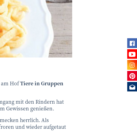
Fi
Se
Be
Sie
en am Hof
Tiere in Gruppen
Me
Umgang mit den Rindern hat
stem Gewissen genießen.
mecken herrlich. Als
froren und wieder aufgetaut