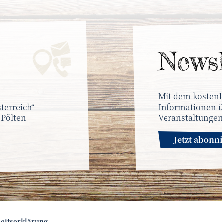
News­
Mit dem kostenl
terreich“
Informationen ü
 Pölten
Veranstaltungen
Jetzt abonn
heitserklärung