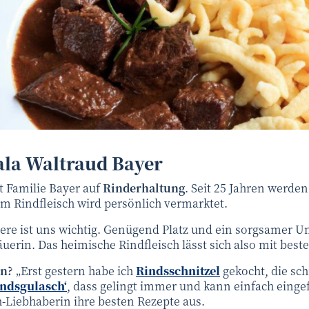
ala Waltraud Bayer
 Familie Bayer auf
Rinderhaltung
. Seit 25 Jahren werd
om Rindfleisch wird persönlich vermarktet.
ere ist uns wichtig. Genügend Platz und ein sorgsamer 
Bäuerin. Das heimische Rindfleisch lässt sich also mit be
en?
„Erst gestern habe ich
Rindsschnitzel
gekocht, die sch
indsgulasch‘
, dass gelingt immer und kann einfach einge
ch-Liebhaberin ihre besten Rezepte aus.