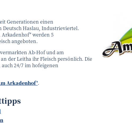
seit Generationen einen
n Deutsch Haslau, Industrieviertel.
 Arkadenhof" werden 5
isch angeboten.
 vermarkten Ab-Hof und am
Am Arkaden
©
n der Leitha ihr Fleisch persönlich. Die
n auch 24/7 im hofeigenen
Am Arkadenhof'
.
ttipps
l
en