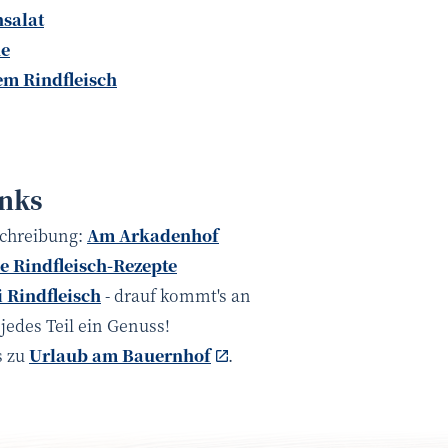
salat
ne
em Rindfleisch
inks
chreibung:
A
m Arkadenhof
e Rindfleisch-Rezepte
 Rindfleisch
- drauf kommt's an
 jedes Teil ein Genuss!
s zu
Urlaub am Bauernhof
.