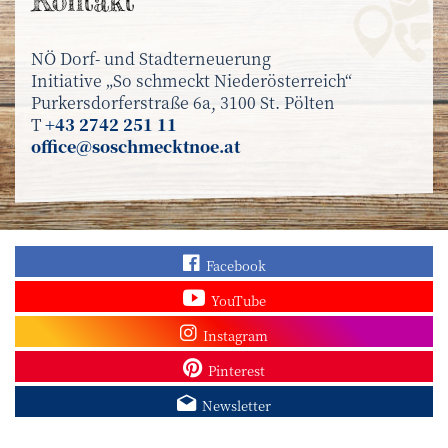
Kontakt
NÖ Dorf- und Stadterneuerung
Initiative „So schmeckt Niederösterreich“
Purkersdorferstraße 6a, 3100 St. Pölten
T
+43 2742 251 11
office@soschmecktnoe.at
Finden Sie „So schmec
Facebook
Sehen Sie mehr Video
YouTube
Besuchen Sie unser In
Instagram
Sieh dir unsere Pins a
Pinterest
Melden Sie sich zum N
Newsletter