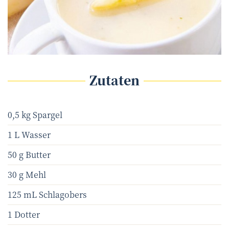
Dar1930 – adobe.stock.com
©
Zutaten
0,5 kg Spargel
1 L Wasser
50 g Butter
30 g Mehl
125 mL Schlagobers
1 Dotter