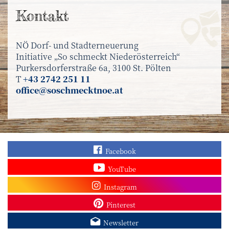
Kontakt
NÖ Dorf- und Stadterneuerung
Initiative „So schmeckt Niederösterreich“
Purkersdorferstraße 6a, 3100 St. Pölten
T
+43 2742 251 11
office@soschmecktnoe.at
Finden Sie „So schmec
Facebook
Sehen Sie mehr Video
YouTube
Besuchen Sie unser In
Instagram
Sieh dir unsere Pins a
Pinterest
Melden Sie sich zum N
Newsletter