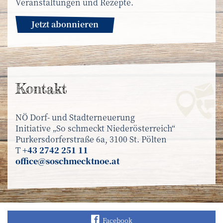
Veranstaltungen und Rezepte.
Jetzt abonnieren
Kontakt
NÖ Dorf- und Stadterneuerung
Initiative „So schmeckt Niederösterreich“
Purkersdorferstraße 6a, 3100 St. Pölten
T
+43 2742 251 11
office@soschmecktnoe.at
Finden Sie „So schmec
Facebook