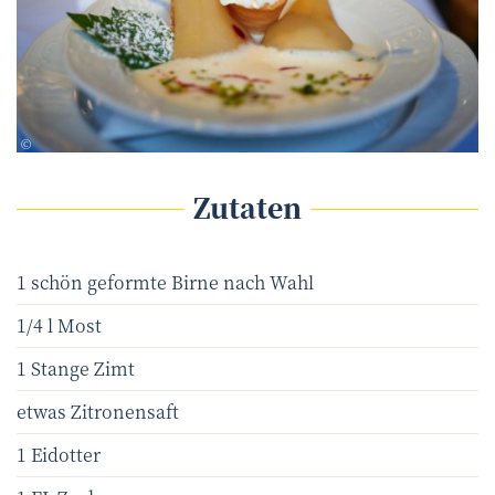
Guido Lux
©
Zutaten
1 schön geformte Birne nach Wahl
1/4 l Most
1 Stange Zimt
etwas Zitronensaft
1 Eidotter