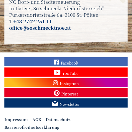
NÖ Dorf- und Stadterneuerung
Initiative „So schmeckt Niederösterreich“
Purkersdorferstraße 6a, 3100 St. Pölten
T
+43 2742 251 11
office@soschmecktnoe.at
Finden Sie „So schmec
Facebook
Sehen Sie mehr Video
YouTube
Besuchen Sie unser In
Instagram
Sieh dir unsere Pins a
Pinterest
Melden Sie sich zum N
Newsletter
Impressum
AGB
Datenschutz
Barrierefreiheitserklärung