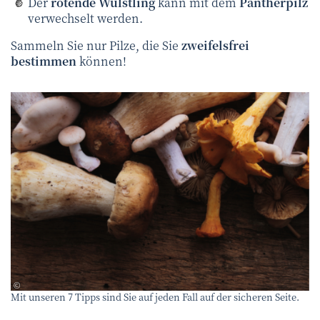
Der
rötende Wulstling
kann mit dem
Pantherpilz
verwechselt werden.
Sammeln Sie nur Pilze, die Sie
zweifelsfrei
bestimmen
können!
canva
©
Mit unseren 7 Tipps sind Sie auf jeden Fall auf der sicheren Seite.