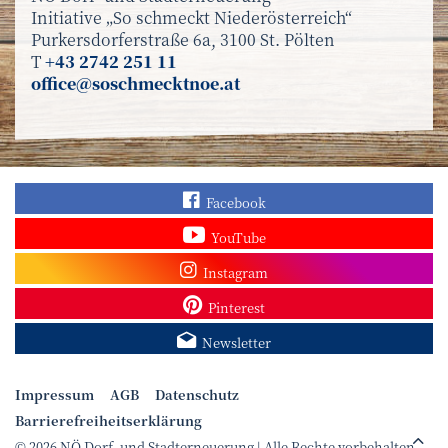
Initiative „So schmeckt Niederösterreich“
Purkersdorferstraße 6a, 3100 St. Pölten
T
+43 2742 251 11
office@soschmecktnoe.at
Finden Sie „So schmec
Facebook
Sehen Sie mehr Video
YouTube
Besuchen Sie unser In
Instagram
Sieh dir unsere Pins a
Pinterest
Melden Sie sich zum N
Newsletter
Impressum
AGB
Datenschutz
Barrierefreiheitserklärung
© 2026 NÖ Dorf- und Stadterneuerung | Alle Rechte vorbehalten