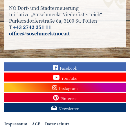
NÖ Dorf- und Stadterneuerung
Initiative „So schmeckt Niederösterreich“
Purkersdorferstraße 6a, 3100 St. Pölten
T
+43 2742 251 11
office@soschmecktnoe.at
Finden Sie „So schmec
Facebook
Sehen Sie mehr Video
YouTube
Besuchen Sie unser In
Instagram
Sieh dir unsere Pins a
Pinterest
Melden Sie sich zum N
Newsletter
Impressum
AGB
Datenschutz