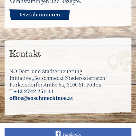
Veranstaltungen und Rezepte.
Jetzt abonnieren
Kontakt
NÖ Dorf- und Stadterneuerung
Initiative „So schmeckt Niederösterreich“
Purkersdorferstraße 6a, 3100 St. Pölten
T
+43 2742 251 11
office@soschmecktnoe.at
Finden Sie „So schmec
Facebook