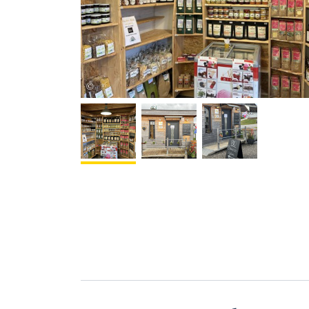
Alexander Riß
©