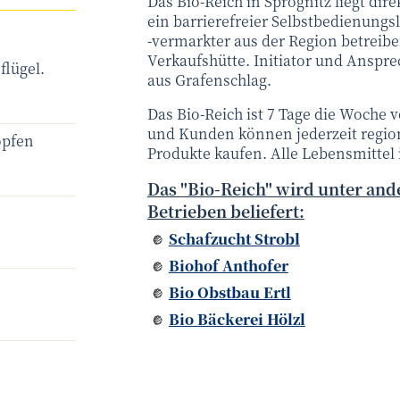
Das Bio-Reich in Sprögnitz liegt di
ein barrierefreier Selbstbedienung
-vermarkter aus der Region betreib
Verkaufshütte. Initiator und Anspre
flügel.
aus Grafenschlag.
Das Bio-Reich ist 7 Tage die Woche 
und Kunden können jederzeit region
opfen
Produkte kaufen. Alle Lebensmittel i
Das "Bio-Reich" wird unter an
Betrieben beliefert:
Schafzucht Strobl
Biohof Anthofer
Bio Obstbau Ertl
Bio Bäckerei Hölzl