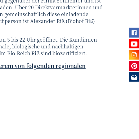
rekt gegenüber der Firma Sonnentor und ist
sladen. Über 20 Direktvermarkterinnen und
en gemeinschaftlich diese einladende
chperson ist Alexander Riß (Biohof Riß)
Fi
von 5 bis 22 Uhr geöffnet. Die Kundinnen
Se
ale, biologische und nachhaltigen
Be
m Bio-Reich Riß sind biozertifiziert.
Sie
derem von folgenden regionalen
Me