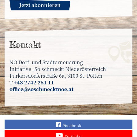
Jetzt abonnieren
Kontakt
NÖ Dorf- und Stadterneuerung
Initiative „So schmeckt Niederösterreich“
Purkersdorferstraße 6a, 3100 St. Pölten
T
+43 2742 251 11
office@soschmecktnoe.at
Finden Sie „So schmec
Facebook
Sehen Sie mehr Video
YouTube