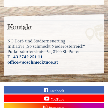
Kontakt
NÖ Dorf- und Stadterneuerung
Initiative „So schmeckt Niederösterreich“
Purkersdorferstraße 6a, 3100 St. Pölten
T
+43 2742 251 11
office@soschmecktnoe.at
Finden Sie „So schmec
Facebook
Sehen Sie mehr Video
YouTube
Besuchen Sie unser In
Instagram