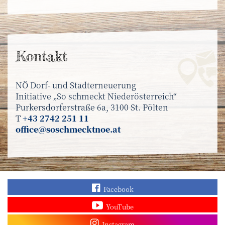
Kontakt
NÖ Dorf- und Stadterneuerung
Initiative „So schmeckt Niederösterreich“
Purkersdorferstraße 6a, 3100 St. Pölten
T
+43 2742 251 11
office@soschmecktnoe.at
Finden Sie „So schmec
Facebook
Sehen Sie mehr Video
YouTube
Besuchen Sie unser In
Instagram