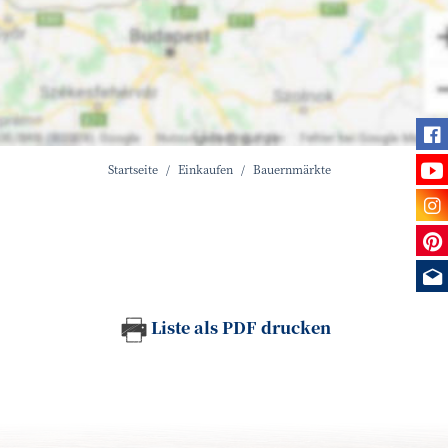
Fi
Se
Startseite
Einkaufen
Bauernmärkte
Be
Sie
Me
Liste als PDF drucken