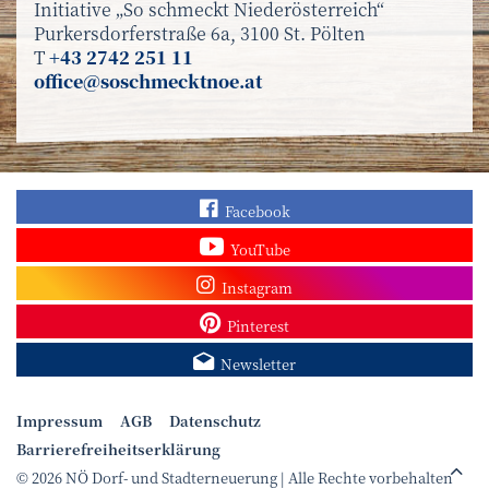
Initiative „So schmeckt Niederösterreich“
Purkersdorferstraße 6a, 3100 St. Pölten
T
+43 2742 251 11
office@soschmecktnoe.at
Finden Sie „So schmec
Facebook
Sehen Sie mehr Video
YouTube
Besuchen Sie unser In
Instagram
Sieh dir unsere Pins a
Pinterest
Melden Sie sich zum N
Newsletter
Impressum
AGB
Datenschutz
Barrierefreiheitserklärung
© 2026 NÖ Dorf- und Stadterneuerung | Alle Rechte vorbehalten