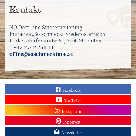
Kontakt
NÖ Dorf- und Stadterneuerung
Initiative „So schmeckt Niederösterreich“
Purkersdorferstraße 6a, 3100 St. Pölten
T
+43 2742 251 11
office@soschmecktnoe.at
Finden Sie „So schmec
Facebook
Sehen Sie mehr Video
YouTube
Besuchen Sie unser In
Instagram
Sieh dir unsere Pins a
Pinterest
Melden Sie sich zum N
Newsletter