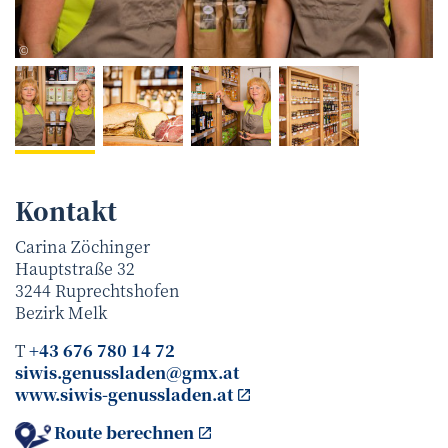
pomassl-fotografie.at
©
Kontakt
Carina Zöchinger
Hauptstraße 32
3244
Ruprechtshofen
Bezirk
Melk
T
+43 676 780 14 72
siwis.genussladen@gmx.at
www.siwis-genussladen.at
Route berechnen