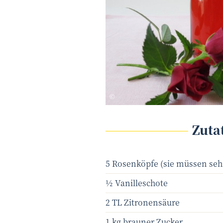
Heike Rau - Fotolia.com
©
Zuta
5 Rosenköpfe (sie müssen seh
½ Vanilleschote
2 TL Zitronensäure
1 kg brauner Zucker