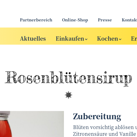
Partnerbereich
Online-Shop
Presse
Kontak
Aktuelles
Einkaufen
Kochen
E
Rosen­blüten­sirup
Zubereitung
Blüten vorsichtig ablösen 
Zitronensäure und Vanille 