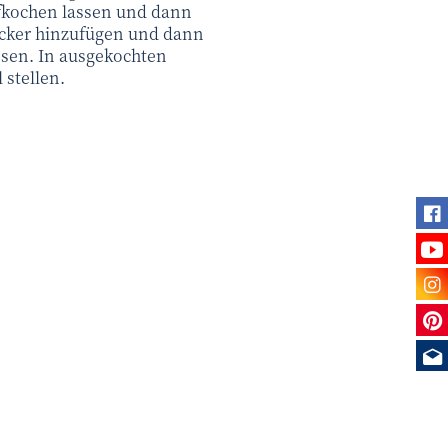
ufkochen lassen und dann
cker hinzufügen und dann
sen. In ausgekochten
 stellen.
Fi
Se
Be
Sie
Me