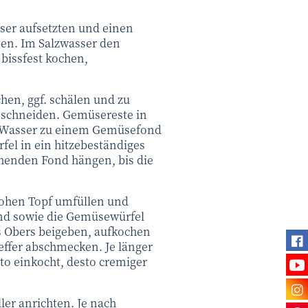
sser aufsetzten und einen
ben. Im Salzwasser den
bissfest kochen,
hen, ggf. schälen und zu
) schneiden. Gemüsereste in
 Wasser zu einem Gemüsefond
fel in ein hitzebeständiges
henden Fond hängen, bis die
ohen Topf umfüllen und
nd sowie die Gemüsewürfel
s Obers beigeben, aufkochen
Fi
effer abschmecken. Je länger
Se
to einkocht, desto cremiger
Be
ler anrichten. Je nach