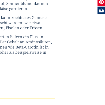
Sie
nöl, Sonnenblumenkernen
käse garnieren.
Me
n kann kochfestes Gemüse
scht werden, wie etwa
en, Fisolen oder Erbsen.
orten liefern ein Plus an
. Der Gehalt an Aminosäuren,
en wie Beta-Carotin ist in
öher als beispielsweise in