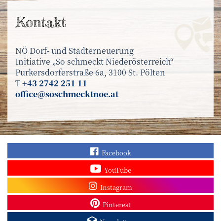
Kontakt
NÖ Dorf- und Stadterneuerung
Initiative „So schmeckt Niederösterreich“
Purkersdorferstraße 6a, 3100 St. Pölten
T
+43 2742 251 11
office@soschmecktnoe.at
Finden Sie „So schmec
Facebook
Sehen Sie mehr Video
YouTube
Besuchen Sie unser In
Instagram
Sieh dir unsere Pins a
Pinterest
Melden Sie sich zum N