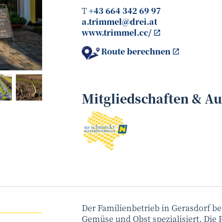
T
+43 664 342 69 97
a.trimmel@drei.at
www.trimmel.cc/
Route berechnen
www.pangalactic.at
©
Mitgliedschaften & A
Der Familienbetrieb in Gerasdorf be
Gemüse und Obst spezialisiert. Die 