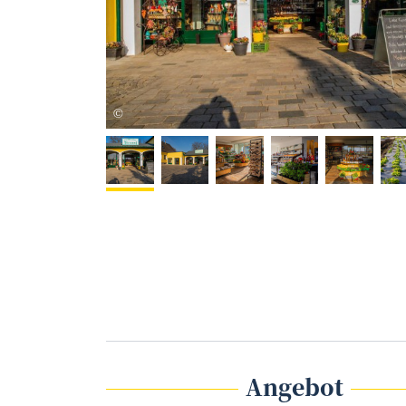
www.pangalactic.at
©
Angebot