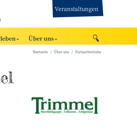
Veranstaltungen
t
rleben
Über uns
Startseite
Über uns
Partnerbetriebe
el
www.pangalactic.at
©