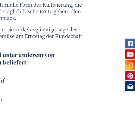
turnahe Form der Kultivierung, die
e täglich frische Ernte geben allen
chmack.
er. Die verkehrsgünstige Lage des
Gemüse am Erntetag der Kundschaft
Fi
Se
 unter anderem von
 beliefert:
Be
Sie
rf
Me
n