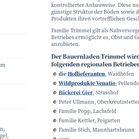
kontrollierter Anbauweise. Diese na
günstige Struktur der Böden sowie di
Produkten ihren vortrefflichen Ges
Familie Trimmel gilt als Nahversorg
Betriebes ermöglicht es, Obst und 
anzubieten.
Der Bauernladen Trimmel wird
folgenden regionalen Betrieben
ahm
die
Hoflieferanten
, Waidhofen
Wildprodukte Venatio
, Pellendo
Bäckerei Gier
, Strasshof
Peter Ullmann, Oberkreutzstette
Familie Popp, Lachsfeld
Familie Kettler, Peigarten
n,
Familie Stich, Mannhartsbrunn
gel,
uvm.