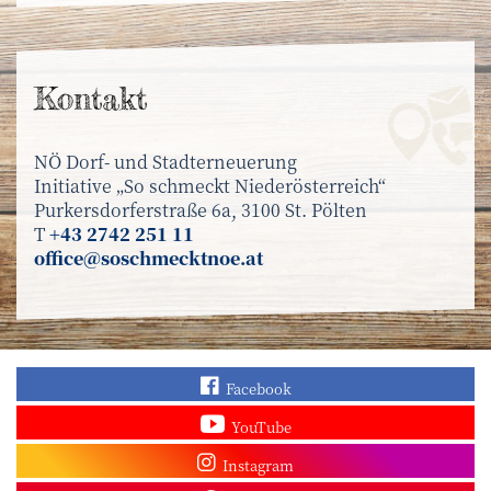
Kontakt
NÖ Dorf- und Stadterneuerung
Initiative „So schmeckt Niederösterreich“
Purkersdorferstraße 6a, 3100 St. Pölten
T
+43 2742 251 11
office@soschmecktnoe.at
Finden Sie „So schmec
Facebook
Sehen Sie mehr Video
YouTube
Besuchen Sie unser In
Instagram