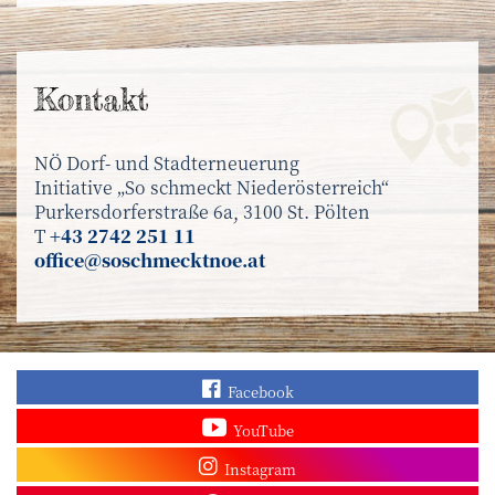
Kontakt
NÖ Dorf- und Stadterneuerung
Initiative „So schmeckt Niederösterreich“
Purkersdorferstraße 6a, 3100 St. Pölten
T
+43 2742 251 11
office@soschmecktnoe.at
Finden Sie „So schmec
Facebook
Sehen Sie mehr Video
YouTube
Besuchen Sie unser In
Instagram