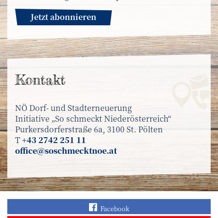
Jetzt abonnieren
Kontakt
NÖ Dorf- und Stadterneuerung
Initiative „So schmeckt Niederösterreich“
Purkersdorferstraße 6a, 3100 St. Pölten
T
+43 2742 251 11
office@soschmecktnoe.at
Finden Sie „So schmec
Facebook