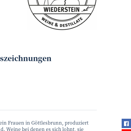
uszeichnungen
Fi
ein Frauen in Göttlesbrunn, produziert
nd. Weine bei denen es sich lohnt, sie