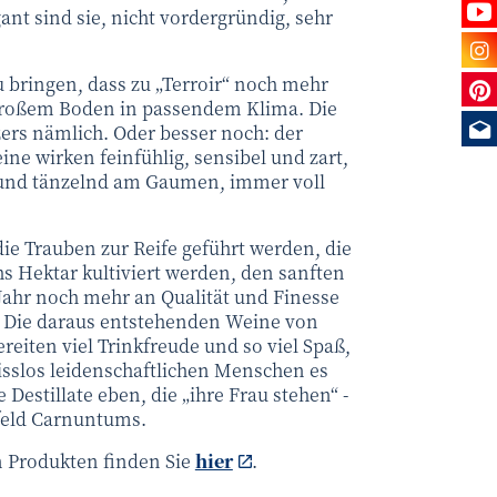
Se
nt sind sie, nicht vordergründig, sehr
Be
Sie
 bringen, dass zu „Terroir“ noch mehr
f großem Boden in passendem Klima. Die
Me
zers nämlich. Oder besser noch: der
eine wirken feinfühlig, sensibel und zart,
d und tänzelnd am Gaumen, immer voll
ie Trauben zur Reife geführt werden, die
hs Hektar kultiviert werden, den sanften
r Jahr noch mehr an Qualität und Finesse
 Die daraus entstehenden Weine von
ereiten viel Trinkfreude und so viel Spaß,
sslos leidenschaftlichen Menschen es
Destillate eben, die „ihre Frau stehen“ -
feld Carnuntums.
n Produkten finden Sie
hier
.