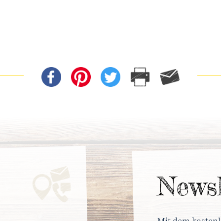
News­
Mit dem kostenl