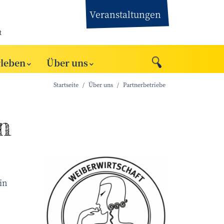
Veranstaltungen
t
rleben
Über uns
Startseite
Über uns
Partnerbetriebe
n
Manuela Melichar
©
in