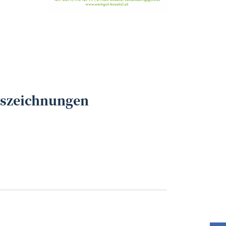
Weinbau Knötzl
©
uszeichnungen