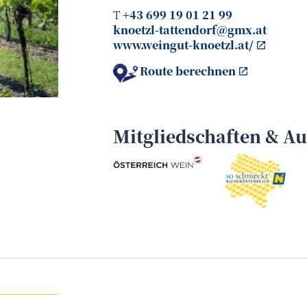
T
+43 699 19 01 21 99
knoetzl-tattendorf@gmx.at
www.weingut-knoetzl.at/
Route berechnen
Knötzl
©
Mitgliedschaften & A