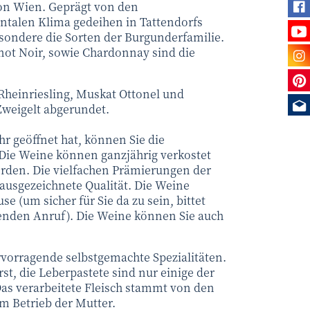
Fi
 von Wien. Geprägt von den
ntalen Klima gedeihen in Tattendorfs
Se
ondere die Sorten der Burgunderfamilie.
Be
not Noir, sowie Chardonnay sind die
Sie
Rheinriesling, Muskat Ottonel und
Me
Zweigelt abgerundet.
r geöffnet hat, können Sie die
 Die Weine können ganzjährig verkostet
rden. Die vielfachen Prämierungen der
 ausgezeichnete Qualität. Die Weine
e (um sicher für Sie da zu sein, bittet
enden Anruf). Die Weine können Sie auch
rvorragende selbstgemachte Spezialitäten.
rst, die Leberpastete sind nur einige der
Das verarbeitete Fleisch stammt von den
m Betrieb der Mutter.