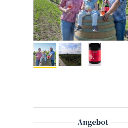
Knötzl
©
Angebot