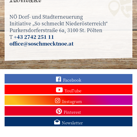
NÖ Dorf- und Stadterneuerung
Initiative „So schmeckt Niederösterreich“
Purkersdorferstraße 6a, 3100 St. Pölten
T
+43 2742 251 11
office@soschmecktnoe.at
Finden Sie „So schmec
Facebook
Sehen Sie mehr Video
YouTube
Besuchen Sie unser In
Instagram
Sieh dir unsere Pins a
Pinterest
Melden Sie sich zum N
Newsletter