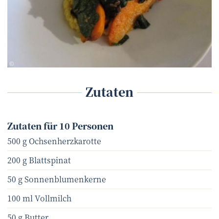
Josef Floh
©
Zutaten
Zutaten für 10 Personen
500 g Ochsenherzkarotte
200 g Blattspinat
50 g Sonnenblumenkerne
100 ml Vollmilch
50 g Butter