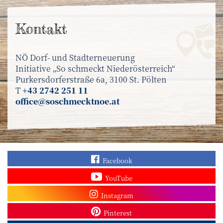
Kontakt
NÖ Dorf- und Stadterneuerung
Initiative „So schmeckt Niederösterreich“
Purkersdorferstraße 6a, 3100 St. Pölten
T
+43 2742 251 11
office@soschmecktnoe.at
Finden Sie „So schmec
Facebook
Sehen Sie mehr Video
YouTube
Besuchen Sie unser In
Instagram
Sieh dir unsere Pins a
Pinterest