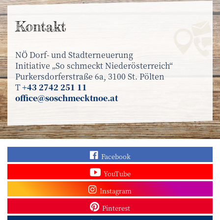
Kontakt
NÖ Dorf- und Stadterneuerung
Initiative „So schmeckt Niederösterreich“
Purkersdorferstraße 6a, 3100 St. Pölten
T
+43 2742 251 11
office@soschmecktnoe.at
Finden Sie „So schmec
Facebook
Sehen Sie mehr Video
YouTube
Besuchen Sie unser In
Instagram
Sieh dir unsere Pins a
Pinterest