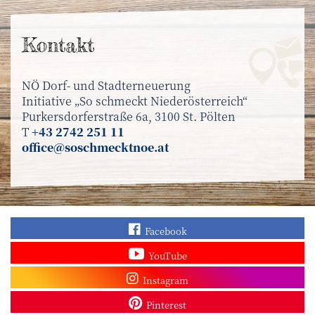
Kontakt
NÖ Dorf- und Stadterneuerung
Initiative „So schmeckt Niederösterreich“
Purkersdorferstraße 6a, 3100 St. Pölten
T
+43 2742 251 11
office@soschmecktnoe.at
Finden Sie „So schmec
Facebook
Sehen Sie mehr Video
YouTube
Besuchen Sie unser In
Instagram
Sieh dir unsere Pins a
Pinterest