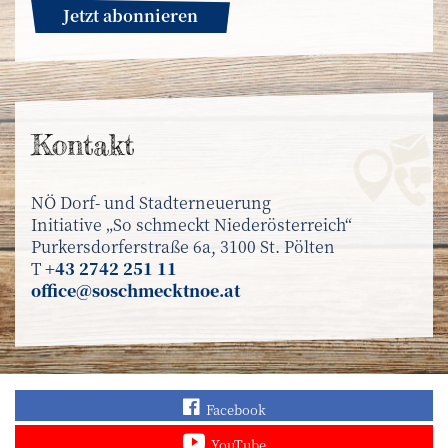
Jetzt abonnieren
Kontakt
NÖ Dorf- und Stadterneuerung
Initiative „So schmeckt Niederösterreich“
Purkersdorferstraße 6a, 3100 St. Pölten
T
+43 2742 251 11
office@soschmecktnoe.at
Finden Sie „So schmec
Facebook
Sehen Sie mehr Video
YouTube