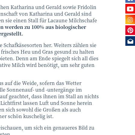
Se
en Katharina und Gerald sowie Fridolin
enschaft von Katharina und Gerald sind
Be
n sie einen Stall für Lacaune Milchschafe
en werden zu 100% aus biologischer
Sie
rgestellt.
Me
he Schafkäsesorten her. Weiters zählen sie
h frisches Heu und Gras gesund zu halten
ieten. Denn am Ende spiegelt sich all dies
ative Milch wird benötigt, um sehr guten
s auf die Weide, sofern das Wetter
olle Sonnenauf- und -untergänge im
auf geachtet, dass ihnen im Stall an nichts
Lichtfirst lassen Luft und Sonne herein
ten sich sowohl die Großen als auch
er schön kuschelig ist.
schauen, um sich ein genaueres Bild zu
sten.