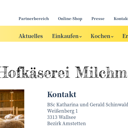
Partnerbereich
Online-Shop
Presse
Kontak
Aktuelles
Einkaufen
Kochen
E
Hofkäserei Milchm
Kontakt
BSc Katharina und Gerald Schinwal
Weißenberg 1
3313
Wallsee
Bezirk
Amstetten