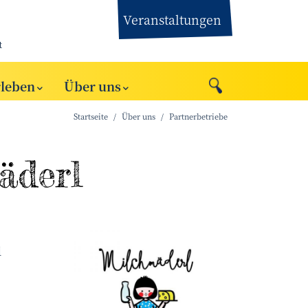
Veranstaltungen
t
rleben
Über uns
Startseite
Über uns
Partnerbetriebe
äderl
GOPPOLD
©
d