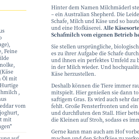
Hinter dem Namen Milchmäderl steh
– ein Australian Shepherd. Die Leid
Schafe, Milch und Käse und so baute
und eine Hofkäserei.
Alle Käsesort
us
Schafmilch vom eigenen Betrieb he
o
ge),
Sie stellen ursprüngliche, biologisc
e, Feine
es zu ihrer Aufgabe die Schafe durc
ilde
und ihnen ein perfektes Umfeld zu b
fmolke,
in der Milch wieder. Und hochqualit
 (Käse
Käse herzustellen.
n Öl mit
 Hurtige
Deshalb können die Tiere immer rau
ohmilch ,
mitspielt. Hier genießen sie dann t
aus
saftigem Gras. Es wird auch sehr dar
Cheddar vom
fehlt. Große Fensterfronten und ein 
fjoghurt,
und durchfluten den Stall. Hier bet
t mit
die Kleinen auf Stroh, sodass es imm
ngen"
Gerne kann man auch am Hof vorbei
tung auf
machen und den Schafkäse zu verko