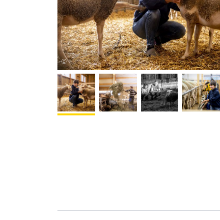
Netzwerk Kulinarik/pov.at
©