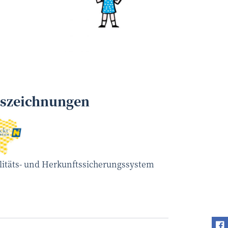
uszeichnungen
litäts- und Herkunftssicherungssystem
Fi