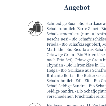
Angebot
Schneidige Susi - Bio Hartkäse a
Schafsrohmilch, Zarte Zenzi - Bi
Schafscamembert (nur auf Anfra
Resche Resi - Bio Schaffrischkäs
Frieda - Bio Schafkäsegupferl, M
Mathilde - Bio Ricotta aus Scha
Griawige Greta - Bio Hirtenkäse
nach Feta-Art), Griawige Greta i
Thymian - Bio Hirtenkäse in Öl,
Helga - Bio Grillkäse aus Schafr
Brillante Berta - Bio Butterkäse 
Schafrohmilch, Edle Elfi - Bio 
Schaf, Seidige Sandra - Bio Scha
Seidige Sandra - Bio Schafjoghur
verschiedenen Fruchtzubereitu
Hofbesichtigungen inkl. Verkos