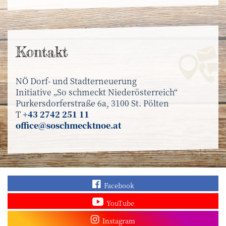
Kontakt
NÖ Dorf- und Stadterneuerung
Initiative „So schmeckt Niederösterreich“
Purkersdorferstraße 6a, 3100 St. Pölten
T
+43 2742 251 11
office@soschmecktnoe.at
Finden Sie „So schmec
Facebook
Sehen Sie mehr Video
YouTube
Besuchen Sie unser In
Instagram