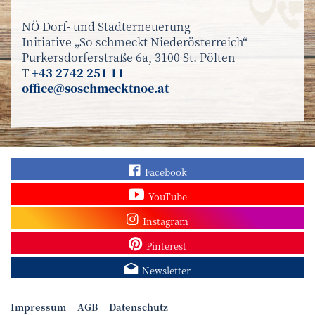
NÖ Dorf- und Stadterneuerung
Initiative „So schmeckt Niederösterreich“
Purkersdorferstraße 6a, 3100 St. Pölten
T
+43 2742 251 11
office@soschmecktnoe.at
Finden Sie „So schmec
Facebook
Sehen Sie mehr Video
YouTube
Besuchen Sie unser In
Instagram
Sieh dir unsere Pins a
Pinterest
Melden Sie sich zum N
Newsletter
Impressum
AGB
Datenschutz