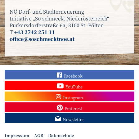
NÖ Dorf- und Stadterneuerung
Initiative „So schmeckt Niederösterreich“
Purkersdorferstraße 6a, 3100 St. Pölten
T
+43 2742 251 11
office@soschmecktnoe.at
Finden Sie „So schmec
Facebook
Sehen Sie mehr Video
YouTube
Besuchen Sie unser In
Instagram
Sieh dir unsere Pins a
Pinterest
Melden Sie sich zum N
Newsletter
Impressum
AGB
Datenschutz