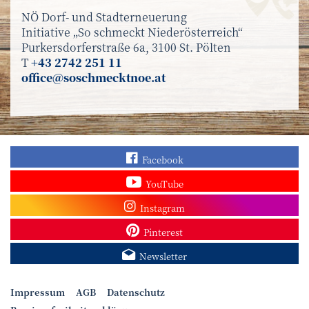
NÖ Dorf- und Stadterneuerung
Initiative „So schmeckt Niederösterreich“
Purkersdorferstraße 6a, 3100 St. Pölten
T
+43 2742 251 11
office@soschmecktnoe.at
Finden Sie „So schmec
Facebook
Sehen Sie mehr Video
YouTube
Besuchen Sie unser In
Instagram
Sieh dir unsere Pins a
Pinterest
Melden Sie sich zum N
Newsletter
Impressum
AGB
Datenschutz