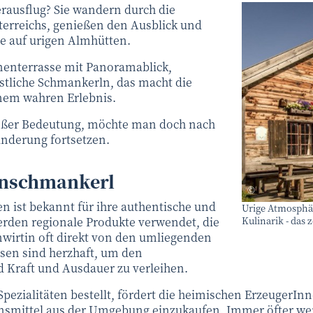
ausflug? Sie wandern durch die
terreichs, genießen den Ausblick und
e auf urigen Almhütten.
enterrasse mit Panoramablick,
tliche Schmankerln, das macht die
inem wahren Erlebnis.
großer Bedeutung, möchte man doch nach
nderung fortsetzen.
enschmankerl
Niederösterr
©
 ist bekannt für ihre authentische und
Urige Atmosphär
Kulinarik - das
rden regionale Produkte verwendet, die
nwirtin oft direkt von den umliegenden
isen sind herzhaft, um den
Kraft und Ausdauer zu verleihen.
pezialitäten bestellt, fördert die heimischen ErzeugerIn
nsmittel aus der Umgebung einzukaufen. Immer öfter werd