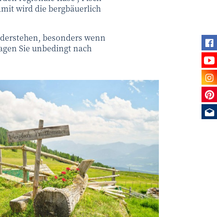
mit wird die bergbäuerlich
iderstehen, besonders wenn
Fi
ragen Sie unbedingt nach
Se
Be
Sie
Me