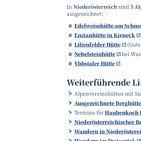
In
Niederösterreich
sind
5 Al
ausgezeichnet:
Edelweisshütte am Schne
Enzianhütte in Kieneck
Lilienfelder Hütte
(Gute
Nebelsteinhütte
bei Wai
Ybbstaler Hütte
Weiterführende L
Alpenvereinshütten mit Si
Ausgezeichnete Berghütt
Termine für
Haubenkoch tr
Niederösterreichischer 
Wandern in Niederöstere
Wandern im Traisental