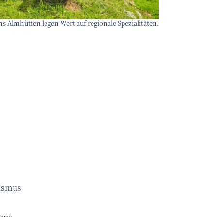
linarik/arnoldpoeschl.com
hs Almhütten legen Wert auf regionale Spezialitäten.
rismus
ipps