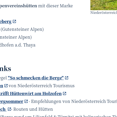
penvereinshütten
mit dieser Marke
Netzwerk Ku
©
Niederösterreic
eberg
(Gutensteiner Alpen)
nsteiner Alpen)
dhofen a.d. Thaya
inks
egel
"So schmecken die Berge"
en
von Niederösterreich Tourismus
ifft Hüttenwirt am Holzofen
Bergsommer
- Empfehlungen von Niederösterreich Tou
ich
- Routen und Hütten
(Berge rund um Lilienfeld & Türnitz) mit kulinarischen T