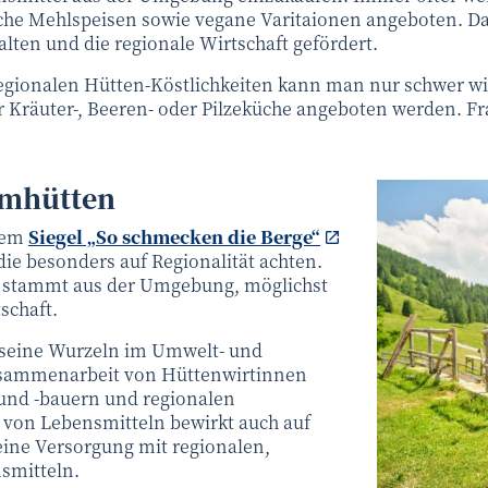
che Mehlspeisen sowie vegane Varitaionen angeboten. Da
alten und die regionale Wirtschaft gefördert.
egionalen Hütten-Köstlichkeiten kann man nur schwer w
er Kräuter-, Beeren- oder Pilzeküche angeboten werden. F
lmhütten
 dem
Siegel „So schmecken die Berge“
die besonders auf Regionalität achten.
l stammt aus der Umgebung, möglichst
schaft.
 seine Wurzeln im Umwelt- und
usammenarbeit von Hüttenwirtinnen
und -bauern und regionalen
von Lebensmitteln bewirkt auch auf
eine Versorgung mit regionalen,
smitteln.