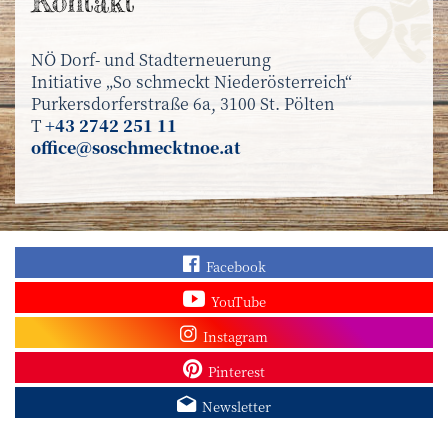
Kontakt
NÖ Dorf- und Stadterneuerung
Initiative „So schmeckt Niederösterreich“
Purkersdorferstraße 6a, 3100 St. Pölten
T
+43 2742 251 11
office@soschmecktnoe.at
Finden Sie „So schmec
Facebook
Sehen Sie mehr Video
YouTube
Besuchen Sie unser In
Instagram
Sieh dir unsere Pins a
Pinterest
Melden Sie sich zum N
Newsletter