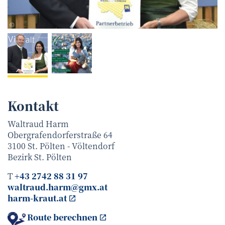
ERNST REINBERGER
©
Kontakt
Waltraud Harm
Obergrafendorferstraße 64
3100
St. Pölten - Völtendorf
Bezirk
St. Pölten
T
+43 2742 88 31 97
waltraud.harm@gmx.at
harm-kraut.at
Route berechnen